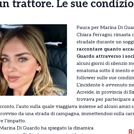
un trattore. Le sue condizi
Paura per Marina Di Guard
Chiara Ferragni, rimasta c
stradale durante un soggio
raccontare quanto accad
Guardo attraverso i soc
alcuni giorni di silenzio
ematoma sotto il mento e 
follower sulle sue condizi
L’incidente è avvenuto nei
Acreide, in provincia di Sir
trovava per partecipare a
cconto, l’auto sulla quale viaggiava insieme ad alcuni amici s
rovviso da una strada di campagna, immettendosi sulla carre
e l’impatto.
 Marina Di Guardo ha spiegato la dinamica