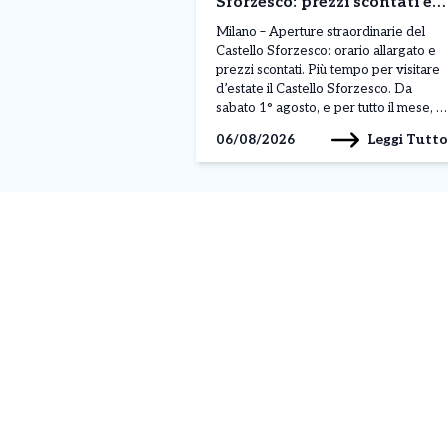
Sforzesco: prezzi scontati e
orario alargato. Ecco
Milano – Aperture straordinarie del
l’offerta speciale di Agosto
Castello Sforzesco: orario allargato e
prezzi scontati. Più tempo per visitare
d’estate il Castello Sforzesco. Da
sabato 1° agosto, e per tutto il mese, il
Castello Sforzesco resterà aperto ogni
Leggi Tutto
06/08/2026
giorno fino alle 19:30, con
un’estensione di due ore rispetto al
consueto orario di apertura. Milano
aderisce così alle aperture […]