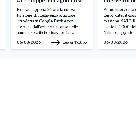
AI – Troppe immagini false
intervento d
di disastri e incidenti
NATO
È durata appena 24 ore la nuova
Primo intervento 
funzione di intelligenza artificiale
Eurofighter italian
introdotta in Google Earth e poi
missione NATO Bal
sospesa dall’azienda a causa delle
caccia F-2000 del
numerose critiche ricevute. Lo
Militare, apparten
strumento permetteva agli utenti di
Air “Baltic Thunder
Leggi Tutto
06/08/2026
06/08/2026
creare immagini generate dall’IA e
dalla base di Šiauli
inserirle direttamente nelle mappe
l’ordine ricevuto
satellitari della piattaforma. La
Operations Centr
possibilità di modificare scenari reali ha
NATO di Uedem, i
però sollevato immediatamente
monitorare due vel
preoccupazioni per […]