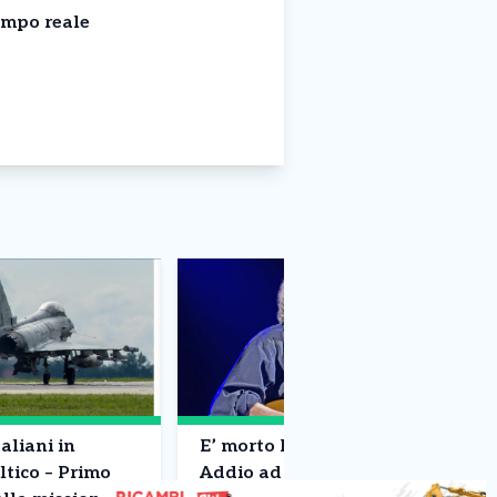
empo reale
aliani in
E’ morto Francesco Guccini –
ltico – Primo
Addio ad un pezzo di storia