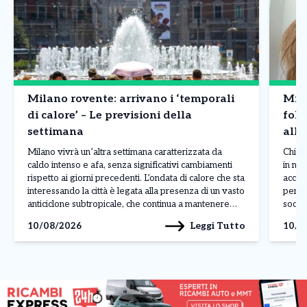
Milano rovente: arrivano i ‘temporali
Mila
di calore’ – Le previsioni della
foll
settimana
allo
Milano vivrà un’altra settimana caratterizzata da
Chiara
caldo intenso e afa, senza significativi cambiamenti
in mo
rispetto ai giorni precedenti. L’ondata di calore che sta
accapp
interessando la città è legata alla presenza di un vasto
perso
anticiclone subtropicale, che continua a mantenere
social
condizioni atmosferiche stabili e temperature molto
stare
Leggi Tutto
10/08/2026
10/0
elevate su gran parte dell’Italia. Il caldo dovrebbe
al Pa
proseguire anche durante […]