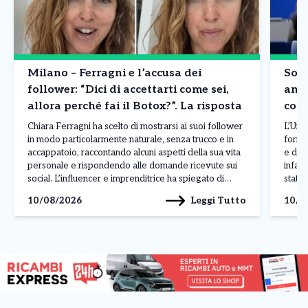
Milano – Ferragni e l’accusa dei
Sovr
follower: “Dici di accettarti come sei,
anco
allora perché fai il Botox?”. La risposta
cost
Chiara Ferragni ha scelto di mostrarsi ai suoi follower
L’Uni
in modo particolarmente naturale, senza trucco e in
fornit
accappatoio, raccontando alcuni aspetti della sua vita
e dei 
personale e rispondendo alle domande ricevute sui
infat
social. L’influencer e imprenditrice ha spiegato di
statun
stare vivendo una fase nuova dopo le vicende legate
europ
Leggi Tutto
10/08/2026
10/0
al Pandoro Gate e ha parlato anche del […]
semic
limita