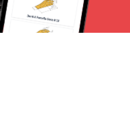
Seguici su:
Milano News 24
Lavora con noi