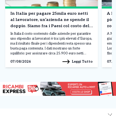
In Italia per pagare 25mila euro netti
A Mi
al lavoratore, un’azienda ne spende il
piog
doppio. Siamo fra i Paesi col costo del
zone
lavoro più in alto in Europa. I dati
situ
In Italia il costo sostenuto dalle aziende per garantire
A Mila
uno stipendio ai lavoratori è tra i più elevati d’Europa,
giallo
ma il risultato finale per i dipendenti resta spesso una
emess
busta paga contenuta. I dati mostrano un forte
Lomba
squilibrio: per assicurare circa 25.900 euro netti
fino a
all’anno a un lavoratore, un’impresa deve affrontare
livell
Leggi Tutto
07/08/2026
07/0
una spesa complessiva vicina […]
atmos
✕