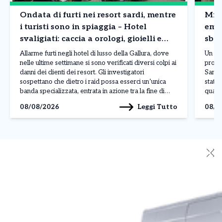
Ondata di furti nei resort sardi, mentre
Mila
i turisti sono in spiaggia – Hotel
emb
svaligiati: caccia a orologi, gioielli e
sbag
borse
Allarme furti negli hotel di lusso della Gallura, dove
Un er
nelle ultime settimane si sono verificati diversi colpi ai
procr
danni dei clienti dei resort. Gli investigatori
San R
sospettano che dietro i raid possa esserci un’unica
stato 
banda specializzata, entrata in azione tra la fine di
quant
luglio e l’inizio di agosto nelle località più esclusive
sareb
Leggi Tutto
08/08/2026
08/0
della costa sarda. L’ultimo […]
sareb
delle
✕