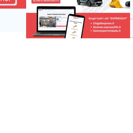
Risorse
 una segnalazione
r la tua pubblicità