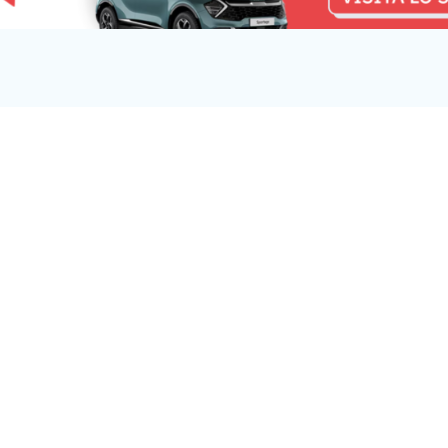
u:
Milano News 24
Lavora con noi
Fai
Contattaci
Pe
Chi Siamo