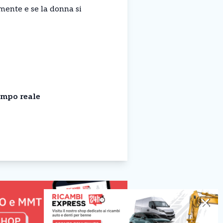
amente e se la donna si
empo reale
✕