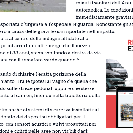
minuti i sanitari dell’Ar
automedica. Le condizioni 
immediatamente gravissim
trasportata d’urgenza all’ospedale Niguarda. Nonostante gli sf
ro a causa delle gravi lesioni riportate nell’impatto.
ora al centro delle indagini affidate alla
ai primi accertamenti emerge che il mezzo
o di 33 anni, stava svoltando a destra da via
lata con il semaforo verde quando è
ando di chiarire l’esatta posizione della
ianto. Tra le ipotesi al vaglio c’è quella che
do sulle strisce pedonali oppure che stesse
anto al camion, finendo nella traiettoria della
lta anche ai sistemi di sicurezza installati sul
 dotato dei dispositivi obbligatori per il
, con sensori acustici e visivi progettati per
ni e ciclisti nelle aree non visibili dagli