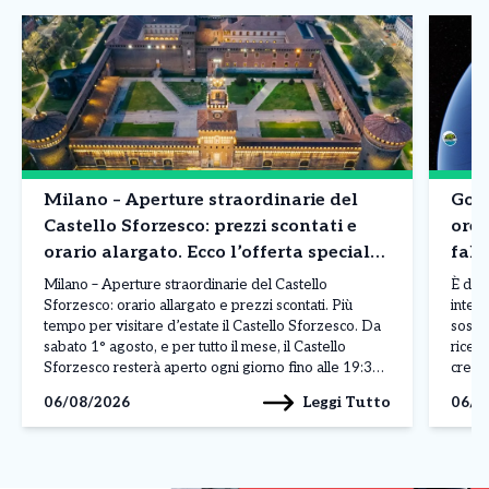
Milano – Aperture straordinarie del
Goog
Castello Sforzesco: prezzi scontati e
ore 
orario alargato. Ecco l’offerta speciale
fals
di Agosto
Milano – Aperture straordinarie del Castello
È dur
Sforzesco: orario allargato e prezzi scontati. Più
intell
tempo per visitare d’estate il Castello Sforzesco. Da
sospe
sabato 1° agosto, e per tutto il mese, il Castello
ricev
Sforzesco resterà aperto ogni giorno fino alle 19:30,
crear
con un’estensione di due ore rispetto al consueto
dirett
Leggi Tutto
06/08/2026
06/0
orario di apertura. Milano aderisce così alle aperture
La pos
[…]
solle