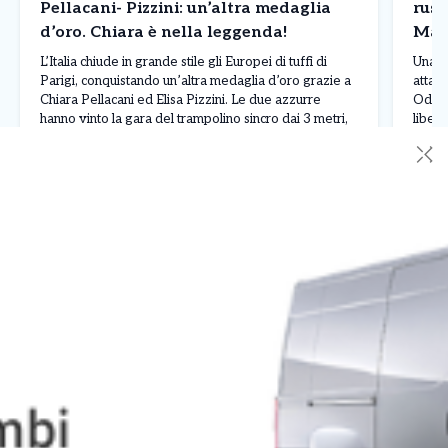
Pellacani- Pizzini: un’altra medaglia
russ
d’oro. Chiara è nella leggenda!
Mar
L’Italia chiude in grande stile gli Europei di tuffi di
Una n
Parigi, conquistando un’altra medaglia d’oro grazie a
attacc
Chiara Pellacani ed Elisa Pizzini. Le due azzurre
Odess
hanno vinto la gara del trampolino sincro dai 3 metri,
liber
ultima prova della competizione, ottenendo un totale
Johan
✕
di 308,07 punti. Alle loro spalle si sono piazzate le
L’att
Leggi Tutto
07/08/2026
07/0
ucraine Ksenila Bochek […]
manda