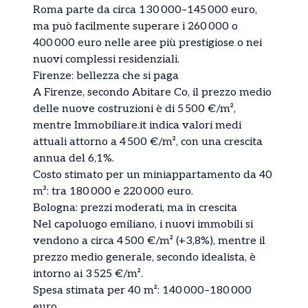
Roma parte da circa 130 000–145 000 euro,
ma può facilmente superare i 260 000 o
400 000 euro nelle aree più prestigiose o nei
nuovi complessi residenziali.
Firenze: bellezza che si paga
A Firenze, secondo Abitare Co, il prezzo medio
delle nuove costruzioni è di 5 500 €/m²,
mentre Immobiliare.it indica valori medi
attuali attorno a 4 500 €/m², con una crescita
annua del 6,1%.
Costo stimato per un miniappartamento da 40
m²: tra 180 000 e 220 000 euro.
Bologna: prezzi moderati, ma in crescita
Nel capoluogo emiliano, i nuovi immobili si
vendono a circa 4 500 €/m² (+3,8%), mentre il
prezzo medio generale, secondo idealista, è
intorno ai 3 525 €/m².
Spesa stimata per 40 m²: 140 000–180 000
euro.