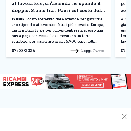
al lavoratore, un’azienda ne spende il
piog
doppio. Siamo fra i Paesi col costo del
zone
lavoro più in alto in Europa. I dati
situ
In Italia il costo sostenuto dalle aziende per garantire
A Mila
uno stipendio ai lavoratori è tra i più elevati d’Europa,
giallo
ma il risultato finale per i dipendenti resta spesso una
emess
busta paga contenuta. I dati mostrano un forte
Lomba
squilibrio: per assicurare circa 25.900 euro netti
fino a
all’anno a un lavoratore, un’impresa deve affrontare
livell
Leggi Tutto
07/08/2026
07/0
una spesa complessiva vicina […]
atmos
✕