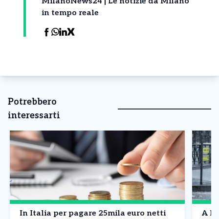
MilanoNews24 | Le notizie da Milano
in tempo reale
Potrebbero
interessarti
In Italia per pagare 25mila euro netti
A Mi