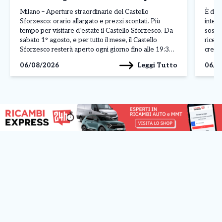
di Agosto
Milano – Aperture straordinarie del Castello
È dur
Sforzesco: orario allargato e prezzi scontati. Più
intell
tempo per visitare d’estate il Castello Sforzesco. Da
sospe
sabato 1° agosto, e per tutto il mese, il Castello
ricev
Sforzesco resterà aperto ogni giorno fino alle 19:30,
crear
con un’estensione di due ore rispetto al consueto
dirett
Leggi Tutto
06/08/2026
06/0
orario di apertura. Milano aderisce così alle aperture
La pos
[…]
solle