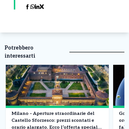
Potrebbero
interessarti
Milano – Aperture straordinarie del
Goog
Castello Sforzesco: prezzi scontati e
ore 
orario alargato. Ecco l’offerta speciale
fals