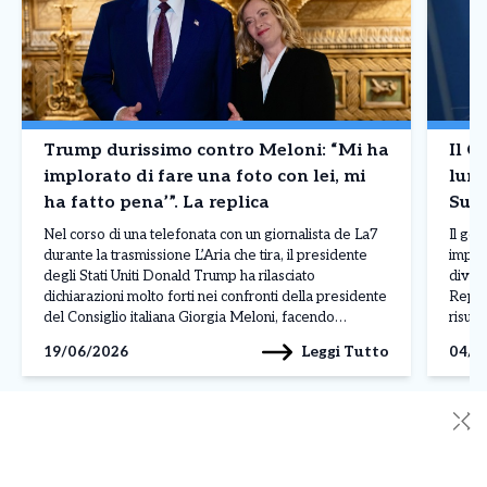
Trump durissimo contro Meloni: “Mi ha
Il G
implorato di fare una foto con lei, mi
lung
ha fatto pena’”. La replica
Supe
Nel corso di una telefonata con un giornalista de La7
Il go
durante la trasmissione L’Aria che tira, il presidente
import
degli Stati Uniti Donald Trump ha rilasciato
diven
dichiarazioni molto forti nei confronti della presidente
Repub
del Consiglio italiana Giorgia Meloni, facendo
risul
riferimento a un incontro avvenuto al G7 di Evian.
l’ono
Leggi Tutto
19/06/2026
04/0
Parlando della premier italiana, Trump ha affermato:
della 
“Mi […]
atteg
✕