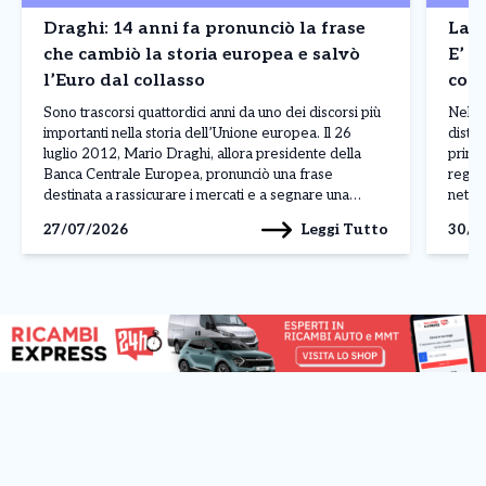
Draghi: 14 anni fa pronunciò la frase
La B
che cambiò la storia europea e salvò
E’ a
l’Euro dal collasso
cont
Madr
Sono trascorsi quattordici anni da uno dei discorsi più
Nel p
importanti nella storia dell’Unione europea. Il 26
distin
luglio 2012, Mario Draghi, allora presidente della
princ
Banca Centrale Europea, pronunciò una frase
regis
destinata a rassicurare i mercati e a segnare una
nettam
svolta nella crisi dell’euro: «Nell’ambito del nostro
ferma
Leggi Tutto
27/07/2026
30/0
mandato, la BCE è pronta a fare tutto il necessario […]
Franc