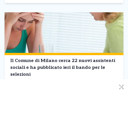
Il Comune di Milano cerca 22 nuovi assistenti
sociali e ha pubblicato ieri il bando per le
selezioni
E’ partita ufficialmente la ricerca di nuovi assistenti sociali per il
✕
Comune di Milano. I posti da coprire sono 22, ai quali verrà
offerto il tempo indeterminato del profilo professionale di
assistente sociale. La domanda di partecipazione alla selezione
deve essere presentata unicamente per via telematica
attraverso il sistema pubblico di identità digitale (SPID) a far
tempo dall’08 giugno […]
Leggi Tutto
10/06/2022