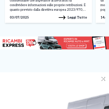
consuetudine che impedisce ai lavoratori di
un’It
condividere informazioni sulle proprie retribuzioni. È
molti,
quanto previsto dalla direttiva europea 2023/970,
popol
approvata a maggio 2025, con l’obiettivo di
65. I 
Leggi Tutto
03/07/2025
14/0
contrastare le disuguaglianze salariali tra uomini e
[…]
donne e garantire maggiore trasparenza nei […]
✕