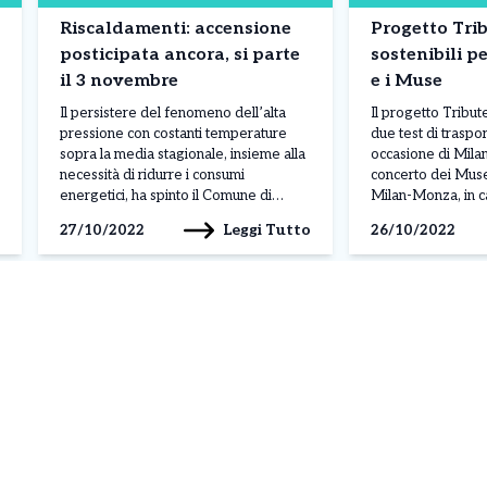
Riscaldamenti: accensione
Progetto Trib
posticipata ancora, si parte
sostenibili 
il 3 novembre
e i Muse
Il persistere del fenomeno dell’alta
Il progetto Tribut
pressione con costanti temperature
due test di traspor
sopra la media stagionale, insieme alla
occasione di Mil
necessità di ridurre i consumi
concerto dei Muse
energetici, ha spinto il Comune di
Milan-Monza, in c
Milano a posticipare ulteriormente
domani, e il conce
Leggi Tutto
27/10/2022
26/10/2022
l’accensione degli impianti di
all’Alcatraz il 26 o
riscaldamento. È stata pubblicata
importanti eventi 
questa mattina l’ordinanza sindacale
testate speciali fo
per la riduzione del periodo di
favorire il […]
esercizio degli impianti termici a
combustione a […]