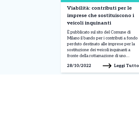
Viabilità: contributi per le
imprese che sostituiscono i
veicoli inquinanti
È pubblicato sul sito del Comune di
Milano il bando per i contributi a fondo
perduto destinato alle imprese per la
sostituzione dei veicoli inquinanti a
fronte della rottamazione di uno
inquinante: complessivamente due
Leggi Tutto
28/10/2022
milioni di euro che si aggiungono ai tre
milioni destinati ai residenti. Possono
presentare domanda on line per
ricevere i finanziamenti […]