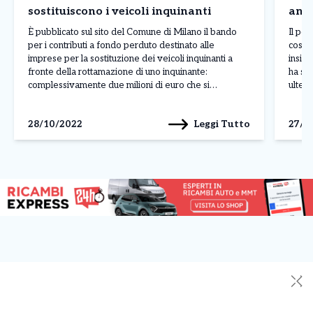
sostituiscono i veicoli inquinanti
anco
È pubblicato sul sito del Comune di Milano il bando
Il pe
per i contributi a fondo perduto destinato alle
costa
imprese per la sostituzione dei veicoli inquinanti a
insiem
fronte della rottamazione di uno inquinante:
ha sp
complessivamente due milioni di euro che si
ulteri
aggiungono ai tre milioni destinati ai residenti.
risca
Possono presentare domanda on line per ricevere i
l’ordi
Leggi Tutto
28/10/2022
27/1
finanziamenti […]
eserci
✕