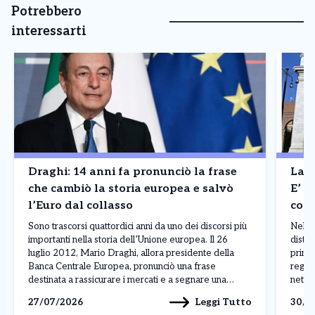
Potrebbero
interessarti
Draghi: 14 anni fa pronunciò la frase
La B
che cambiò la storia europea e salvò
E’ a
l’Euro dal collasso
cont
Madr
Sono trascorsi quattordici anni da uno dei discorsi più
Nel p
importanti nella storia dell’Unione europea. Il 26
distin
luglio 2012, Mario Draghi, allora presidente della
princ
Banca Centrale Europea, pronunciò una frase
regis
destinata a rassicurare i mercati e a segnare una
nettam
svolta nella crisi dell’euro: «Nell’ambito del nostro
ferma
Leggi Tutto
27/07/2026
30/0
mandato, la BCE è pronta a fare tutto il necessario […]
Franc