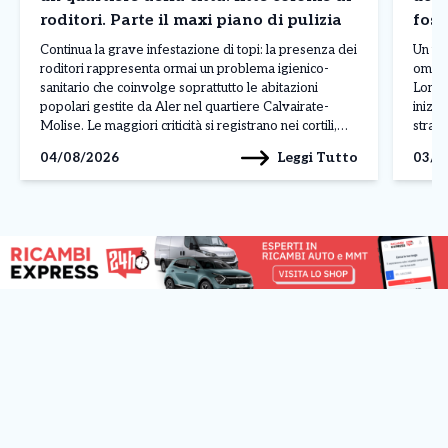
roditori. Parte il maxi piano di pulizia
foss
Continua la grave infestazione di topi: la presenza dei
Un uom
roditori rappresenta ormai un problema igienico-
omici
sanitario che coinvolge soprattutto le abitazioni
Lomba
popolari gestite da Aler nel quartiere Calvairate-
inizi
Molise. Le maggiori criticità si registrano nei cortili,
strada
nelle cantine e nelle aree comuni, dove al degrado si
gesto 
Leggi Tutto
04/08/2026
03/0
aggiungono rifiuti abbandonati, insetti infestanti e
gelosi
perfino danni alle infrastrutture, come […]
[…]