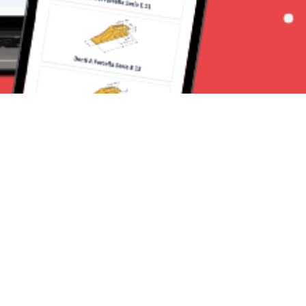
Seguici su:
Milano News 24
Lavora con noi