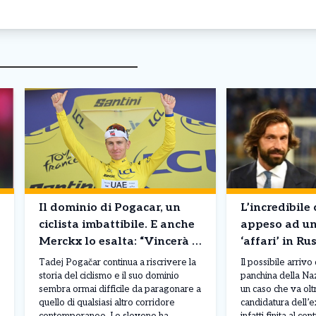
Il dominio di Pogacar, un
L’incredibile 
ciclista imbattibile. E anche
appeso ad un 
Merckx lo esalta: “Vincerà 8
‘affari’ in Ru
Tour de France”
Maldini pens
Tadej Pogačar continua a riscrivere la
Il possibile arrivo
storia del ciclismo e il suo dominio
panchina della Na
sembra ormai difficile da paragonare a
un caso che va oltr
quello di qualsiasi altro corridore
candidatura dell’