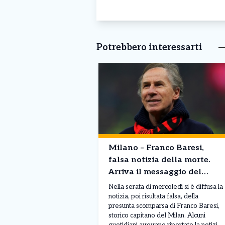
Potrebbero interessarti
Milano – Franco Baresi,
falsa notizia della morte.
Arriva il messaggio del
Milan “E’ in un momento
Nella serata di mercoledì si è diffusa la
delicato”
notizia, poi risultata falsa, della
presunta scomparsa di Franco Baresi,
storico capitano del Milan. Alcuni