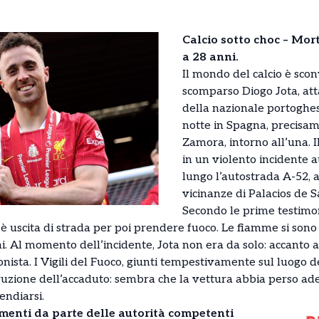
Calcio sotto choc – Mor
a 28 anni.
Il mondo del calcio è sconv
scomparso Diogo Jota, att
della nazionale portoghes
notte in Spagna, precisam
Zamora, intorno all’una. Il
in un violento incidente 
lungo l’autostrada A-52, a
vicinanze di Palacios de S
Secondo le prime testimon
a è uscita di strada per poi prendere fuoco. Le fiamme si so
. Al momento dell’incidente, Jota non era da solo: accanto a l
ionista. I Vigili del Fuoco, giunti tempestivamente sul luogo 
ruzione dell’accaduto: sembra che la vettura abbia perso a
endiarsi.
menti da parte delle autorità competenti