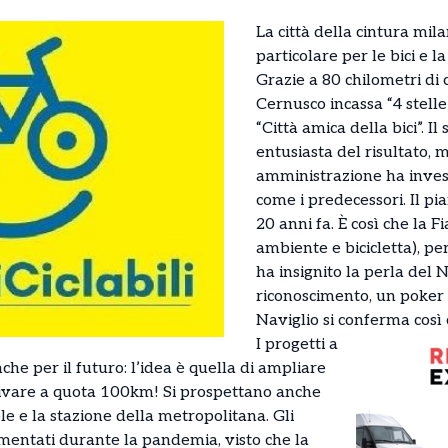
La città della cintura mi
particolare per le bici e la
Grazie a
80 chilometri di 
Cernusco incassa “4 stelle
“Città amica della bici”. 
entusiasta del risultato, 
amministrazione ha invest
come i predecessori. Il pi
20 anni fa. È così che la F
ambiente e bicicletta), pe
ha insignito la perla del N
riconoscimento, un poker 
Naviglio si conferma così 
I progetti a
e per il futuro: l’idea è quella di ampliare
rrivare a quota 100km! Si prospettano anche
le e la stazione della metropolitana. Gli
mentati durante la pandemia, visto che la