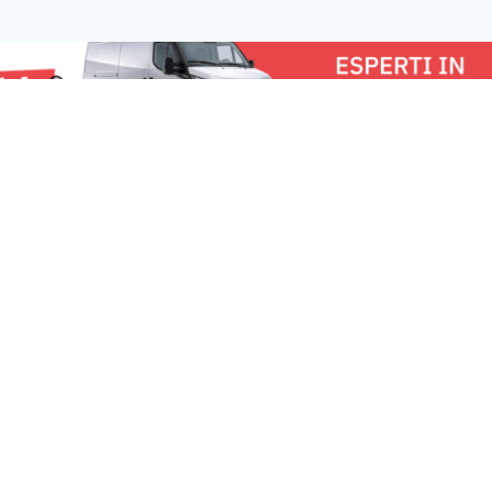
questa mattina l’ordinanza sindacale
testate speciali fo
per la riduzione del periodo di
favorire il […]
esercizio degli impianti termici a
combustione a […]
u:
Milano News 24
Lavora con noi
Fai
Contattaci
Pe