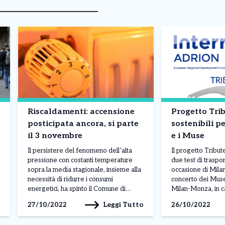
Riscaldamenti: accensione
Progetto Trib
posticipata ancora, si parte
sostenibili 
il 3 novembre
e i Muse
Il persistere del fenomeno dell’alta
Il progetto Tribut
pressione con costanti temperature
due test di traspor
sopra la media stagionale, insieme alla
occasione di Mil
necessità di ridurre i consumi
concerto dei Muse
energetici, ha spinto il Comune di
Milan-Monza, in c
Milano a posticipare ulteriormente
domani, e il conce
Leggi Tutto
27/10/2022
26/10/2022
l’accensione degli impianti di
all’Alcatraz il 26 o
riscaldamento. È stata pubblicata
importanti eventi 