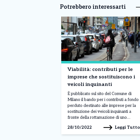
Potrebbero interessarti
Viabilità: contributi per le
imprese che sostituiscono i
veicoli inquinanti
È pubblicato sul sito del Comune di
Milano il bando per i contributi a fondo
perduto destinato alle imprese per la
sostituzione dei veicoli inquinanti a
fronte della rottamazione di uno
inquinante: complessivamente due
Leggi Tutto
28/10/2022
milioni di euro che si aggiungono ai tre
milioni destinati ai residenti. Possono