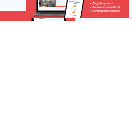
rmule e iniziative per
dall’esigenza di ridurre i consumi,
hanno motivato il Comune di Milano a
posticipare […]
Risorse
 una segnalazione
r la tua pubblicità