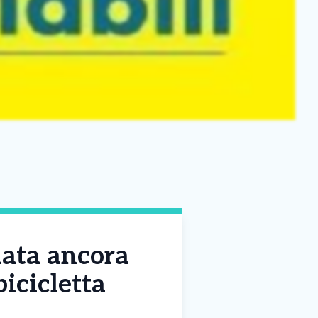
iata ancora
icicletta