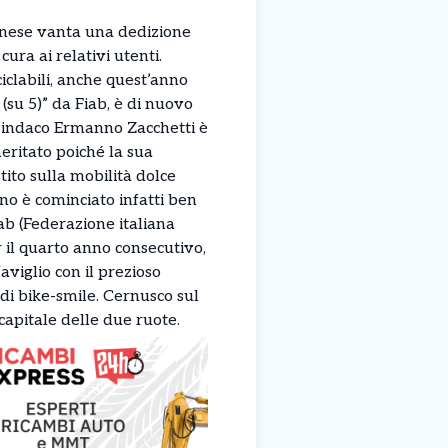
lanese vanta una dedizione
 cura ai relativi utenti.
ciclabili, anche quest’anno
 (su 5)” da Fiab, è di nuovo
Il sindaco Ermanno Zacchetti è
meritato poiché la sua
ito sulla mobilità dolce
ano è cominciato infatti ben
iab (Federazione italiana
r il quarto anno consecutivo,
aviglio con il prezioso
di bike-smile. Cernusco sul
capitale delle due ruote.