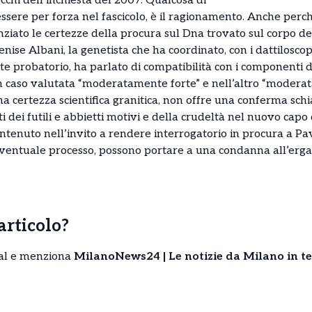
chi dell’inchiesta del 2007. Qualcosa di
ssere per forza nel fascicolo, è il ragionamento. Anche perch
ato le certezze della procura sul Dna trovato sul corpo dell
enise Albani, la genetista che ha coordinato, con i dattilosc
te probatorio, ha parlato di compatibilità con i componenti d
un caso valutata “moderatamente forte” e nell’altro “moderata
 certezza scientifica granitica, non offre una conferma schiac
ti dei futili e abbietti motivi e della crudeltà nel nuovo cap
ontenuto nell’invito a rendere interrogatorio in procura a Pa
eventuale processo, possono portare a una condanna all’ergas
’articolo?
cial e menziona
MilanoNews24 | Le notizie da Milano in t