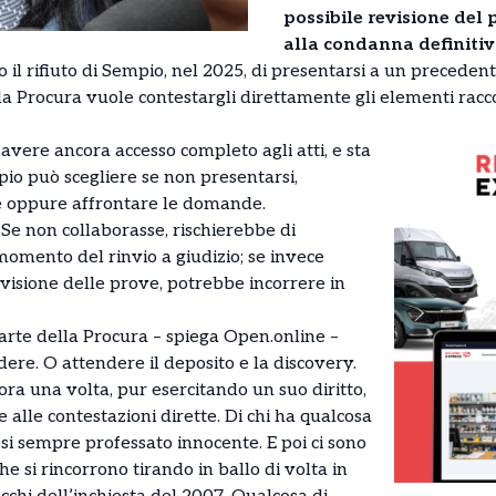
possibile revisione del
alla condanna definitiva
il rifiuto di Sempio, nel 2025, di presentarsi a un preceden
 la Procura vuole contestargli direttamente gli elementi racco
avere ancora accesso completo agli atti, e sta
pio può scegliere se non presentarsi,
 oppure affrontare le domande.
 Se non collaborasse, rischierebbe di
momento del rinvio a giudizio; se invece
visione delle prove, potrebbe incorrere in
arte della Procura – spiega Open.online –
re. O attendere il deposito e la discovery.
ra una volta, pur esercitando un suo diritto,
ae alle contestazioni dirette. Di chi ha qualcosa
i sempre professato innocente. E poi ci sono
he si rincorrono tirando in ballo di volta in