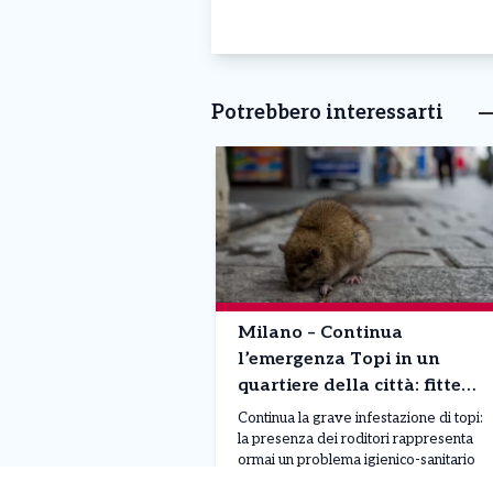
Potrebbero interessarti
Milano – Continua
l’emergenza Topi in un
quartiere della città: fitte
colonie di roditori. Parte il
Continua la grave infestazione di topi:
maxi piano di pulizia
la presenza dei roditori rappresenta
ormai un problema igienico-sanitario
che coinvolge soprattutto le abitazioni