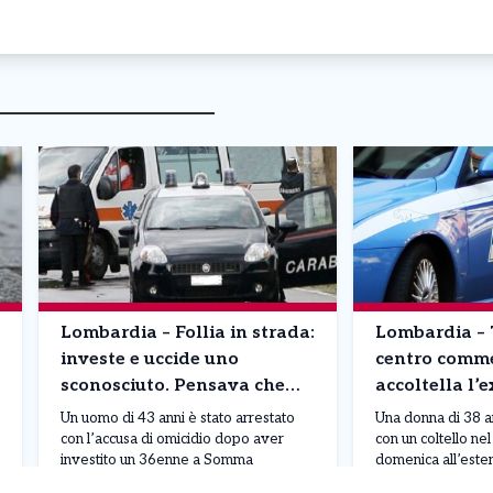
Lombardia – Follia in strada:
Lombardia – 
investe e uccide uno
centro comme
sconosciuto. Pensava che
accoltella l’
fosse un rivale in amore
davanti ai fig
Un uomo di 43 anni è stato arrestato
Una donna di 38 a
anche un’ami
con l’accusa di omicidio dopo aver
con un coltello ne
investito un 36enne a Somma
domenica all’este
Lombardo, in provincia di Varese.
commerciale Camp