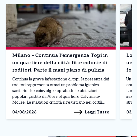
Milano – Continua l’emergenza Topi in
Lomb
un quartiere della città: fitte colonie di
ucci
roditori. Parte il maxi piano di pulizia
foss
Continua la grave infestazione di topi: la presenza dei
Un uom
roditori rappresenta ormai un problema igienico-
omici
sanitario che coinvolge soprattutto le abitazioni
Lomba
popolari gestite da Aler nel quartiere Calvairate-
inizi
Molise. Le maggiori criticità si registrano nei cortili,
strada
nelle cantine e nelle aree comuni, dove al degrado si
gesto 
Leggi Tutto
04/08/2026
03/0
aggiungono rifiuti abbandonati, insetti infestanti e
gelosi
perfino danni alle infrastrutture, come […]
[…]