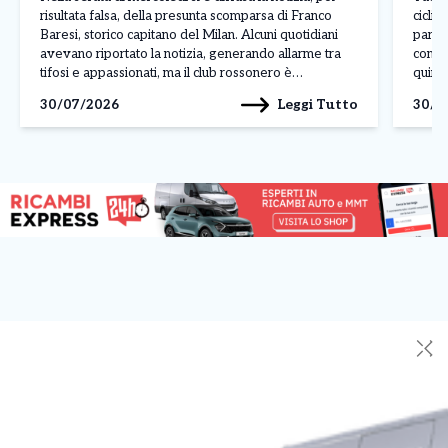
risultata falsa, della presunta scomparsa di Franco
ciclis
Baresi, storico capitano del Milan. Alcuni quotidiani
parago
avevano riportato la notizia, generando allarme tra
conte
tifosi e appassionati, ma il club rossonero è
quinto
intervenuto rapidamente per chiarire la situazione
corso 
Leggi Tutto
30/07/2026
30/0
attraverso un comunicato pubblicato sui propri canali
dimos
ufficiali. Il Milan […]
contin
✕