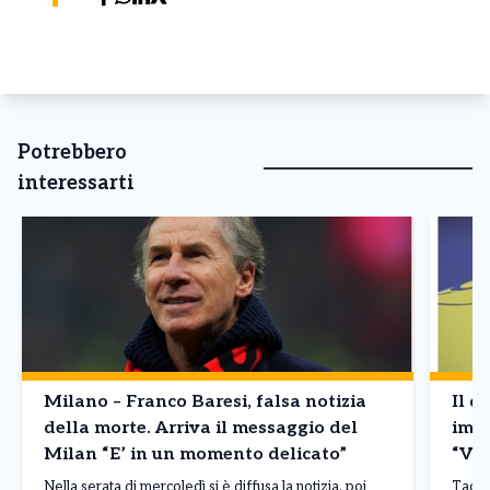
Potrebbero
interessarti
Milano – Franco Baresi, falsa notizia
Il d
della morte. Arriva il messaggio del
imba
Milan “E’ in un momento delicato”
“Vin
Nella serata di mercoledì si è diffusa la notizia, poi
Tadej 