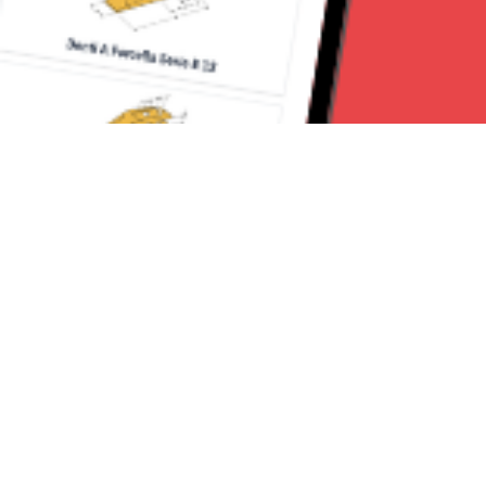
Seguici su:
Milano News 24
Lavora con noi