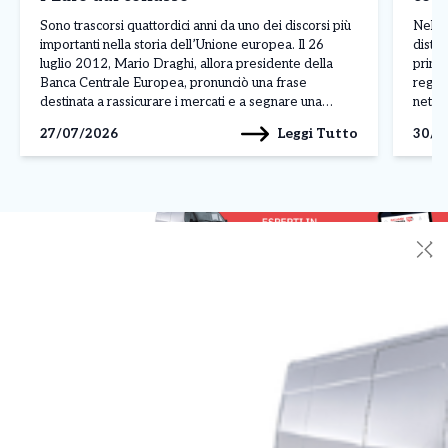
Madr
Sono trascorsi quattordici anni da uno dei discorsi più
Nel p
importanti nella storia dell’Unione europea. Il 26
distin
luglio 2012, Mario Draghi, allora presidente della
princ
Banca Centrale Europea, pronunciò una frase
regis
destinata a rassicurare i mercati e a segnare una
nettam
svolta nella crisi dell’euro: «Nell’ambito del nostro
ferma
Leggi Tutto
27/07/2026
30/0
mandato, la BCE è pronta a fare tutto il necessario […]
Franc
✕