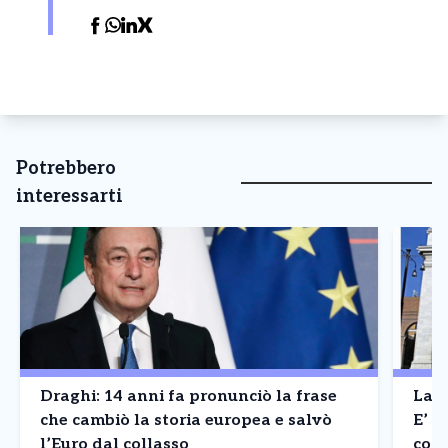
Potrebbero
interessarti
Draghi: 14 anni fa pronunciò la frase
La B
che cambiò la storia europea e salvò
E’ a
l’Euro dal collasso
cont