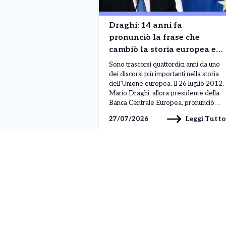
Draghi: 14 anni fa
pronunciò la frase che
cambiò la storia europea e
salvò l’Euro dal collasso
Sono trascorsi quattordici anni da uno
dei discorsi più importanti nella storia
dell’Unione europea. Il 26 luglio 2012,
Mario Draghi, allora presidente della
Banca Centrale Europea, pronunciò
una frase destinata a rassicurare i
Leggi Tutto
27/07/2026
mercati e a segnare una svolta nella
crisi dell’euro: «Nell’ambito del nostro
mandato, la BCE è pronta a fare tutto il
necessario […]