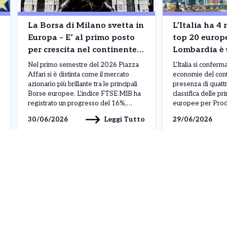
La Borsa di Milano svetta in
L’Italia ha 4 
Europa – E’ al primo posto
top 20 europea –
per crescita nel continente,
Lombardia è 
davanti a Londra e Madrid.
3° posto. La c
Nel primo semestre del 2026 Piazza
L’Italia si conferma
La classifica
Affari si è distinta come il mercato
economie del cont
azionario più brillante tra le principali
presenza di quattr
Borse europee. L’indice FTSE MIB ha
classifica delle p
registrato un progresso del 16%,
europee per Prodo
superando nettamente gli altri listini del
guidare il gruppo
Leggi Tutto
30/06/2026
29/06/2026
continente: Madrid si è fermata al 13%,
con un PIL di circa
Londra al 7%, Parigi al 5%, mentre
conquista il terzo
Francoforte ha ottenuto un incremento
preceduta soltanto
[…]
che comprende Par