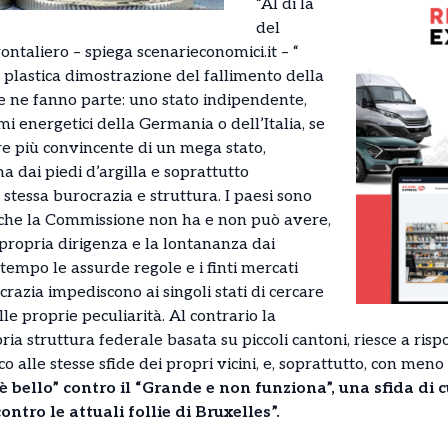
“Al di là
del
ontaliero – spiega scenarieconomici.it – “
a plastica dimostrazione del fallimento della
he ne fanno parte: uno stato indipendente,
emi energetici della Germania o dell’Italia, se
re più convincente di un mega stato,
dai piedi d’argilla e soprattutto
stessa burocrazia e struttura. I paesi sono
i che la Commissione non ha e non può avere,
a propria dirigenza e la lontananza dai
 tempo le assurde regole e i finti mercati
crazia impediscono ai singoli stati di cercare
lle proprie peculiarità. Al contrario la
ia struttura federale basata su piccoli cantoni, riesce a ri
 alle stesse sfide dei propri vicini, e, soprattutto, con meno 
 è bello” contro il “Grande e non funziona”, una sfida di 
ontro le attuali follie di Bruxelles”.