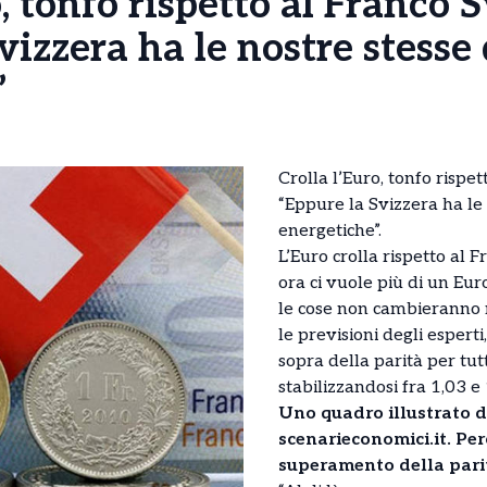
, tonfo rispetto al Franco S
vizzera ha le nostre stesse 
”
Crolla l’Euro, tonfo rispet
“Eppure la Svizzera ha le 
energetiche”.
L’Euro crolla rispetto al 
ora ci vuole più di un Eu
le cose non cambieranno 
le previsioni degli esperti
sopra della parità per tut
stabilizzandosi fra 1,03 e
Uno quadro illustrato d
scenarieconomici.it. Per
superamento della pari