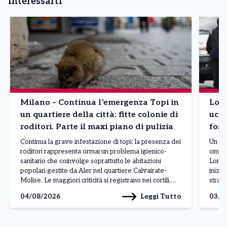
interessarti
Milano – Continua l’emergenza Topi in
Lomb
un quartiere della città: fitte colonie di
ucci
roditori. Parte il maxi piano di pulizia
foss
Continua la grave infestazione di topi: la presenza dei
Un uom
roditori rappresenta ormai un problema igienico-
omici
sanitario che coinvolge soprattutto le abitazioni
Lomba
popolari gestite da Aler nel quartiere Calvairate-
inizi
Molise. Le maggiori criticità si registrano nei cortili,
strada
nelle cantine e nelle aree comuni, dove al degrado si
gesto 
Leggi Tutto
04/08/2026
03/0
aggiungono rifiuti abbandonati, insetti infestanti e
gelosi
perfino danni alle infrastrutture, come […]
[…]