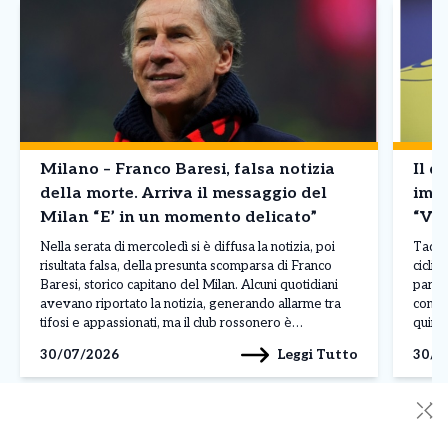
Milano – Franco Baresi, falsa notizia
Il d
della morte. Arriva il messaggio del
imba
Milan “E’ in un momento delicato”
“Vin
Nella serata di mercoledì si è diffusa la notizia, poi
Tadej 
risultata falsa, della presunta scomparsa di Franco
ciclis
Baresi, storico capitano del Milan. Alcuni quotidiani
parago
avevano riportato la notizia, generando allarme tra
conte
tifosi e appassionati, ma il club rossonero è
quinto
intervenuto rapidamente per chiarire la situazione
corso 
Leggi Tutto
30/07/2026
30/0
attraverso un comunicato pubblicato sui propri canali
dimos
ufficiali. Il Milan […]
contin
✕