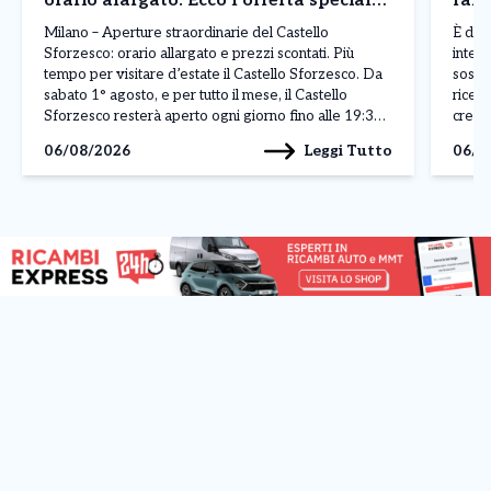
orario alargato. Ecco l’offerta speciale
fals
di Agosto
Milano – Aperture straordinarie del Castello
È dur
Sforzesco: orario allargato e prezzi scontati. Più
intell
tempo per visitare d’estate il Castello Sforzesco. Da
sospe
sabato 1° agosto, e per tutto il mese, il Castello
ricev
Sforzesco resterà aperto ogni giorno fino alle 19:30,
crear
con un’estensione di due ore rispetto al consueto
dirett
Leggi Tutto
06/08/2026
06/0
orario di apertura. Milano aderisce così alle aperture
La pos
[…]
solle