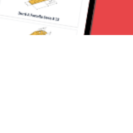
Seguici su:
Milano News 24
Lavora con noi