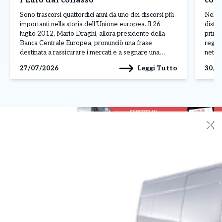
l’Euro dal collasso
cont
Madr
Sono trascorsi quattordici anni da uno dei discorsi più
Nel p
importanti nella storia dell’Unione europea. Il 26
distin
luglio 2012, Mario Draghi, allora presidente della
princ
Banca Centrale Europea, pronunciò una frase
regis
destinata a rassicurare i mercati e a segnare una
nettam
svolta nella crisi dell’euro: «Nell’ambito del nostro
ferma
Leggi Tutto
27/07/2026
30/0
mandato, la BCE è pronta a fare tutto il necessario […]
Franc
✕