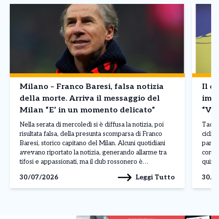
Milano – Franco Baresi, falsa notizia
Il d
della morte. Arriva il messaggio del
imba
Milan “E’ in un momento delicato”
“Vin
Nella serata di mercoledì si è diffusa la notizia, poi
Tadej 
risultata falsa, della presunta scomparsa di Franco
ciclis
Baresi, storico capitano del Milan. Alcuni quotidiani
parago
avevano riportato la notizia, generando allarme tra
conte
tifosi e appassionati, ma il club rossonero è
quinto
intervenuto rapidamente per chiarire la situazione
corso 
Leggi Tutto
30/07/2026
30/0
attraverso un comunicato pubblicato sui propri canali
dimos
ufficiali. Il Milan […]
contin