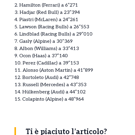
2. Hamilton (Ferrari) a 6″271
3. Hadjar (Red Bull) a 23″394
4. Piastri (McLaren) a 24″261
5. Lawson (Racing Bulls) a 26″553
6. Lindblad (Racing Bulls) a 29″010
7. Gasly (Alpine) a 30″369
8. Albon (Williams) a 33″413
9. Ocon (Haas) a 37″140
10. Perez (Cadillac) a 39″153
11. Alonso (Aston Martin) a 41″899
12. Bortoleto (Audi) a 42″748
13. Russell (Mercedes) a 43″353
14. Hülkenberg (Audi) a 44″102
15. Colapinto (Alpine) a 48″964
Ti è piaciuto l’articolo?