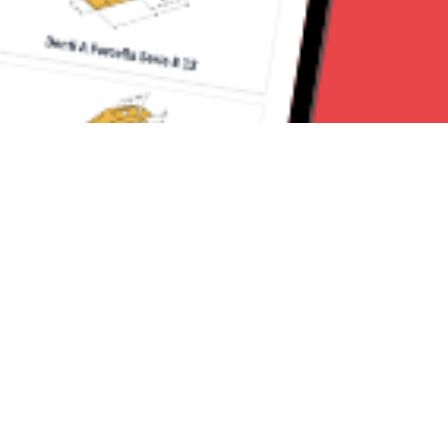
Seguici su:
Milano News 24
Lavora con noi