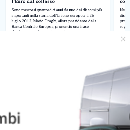
l’Euro dal collasso
cont
Madr
Sono trascorsi quattordici anni da uno dei discorsi più
Nel p
importanti nella storia dell’Unione europea. Il 26
distin
luglio 2012, Mario Draghi, allora presidente della
princ
Banca Centrale Europea, pronunciò una frase
regis
destinata a rassicurare i mercati e a segnare una
nettam
✕
svolta nella crisi dell’euro: «Nell’ambito del nostro
ferma
Leggi Tutto
27/07/2026
30/0
mandato, la BCE è pronta a fare tutto il necessario […]
Franc