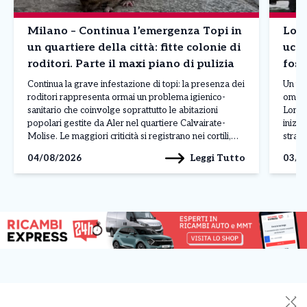
Milano – Continua l’emergenza Topi in
Lomb
un quartiere della città: fitte colonie di
ucci
roditori. Parte il maxi piano di pulizia
foss
Continua la grave infestazione di topi: la presenza dei
Un uom
roditori rappresenta ormai un problema igienico-
omici
sanitario che coinvolge soprattutto le abitazioni
Lomba
popolari gestite da Aler nel quartiere Calvairate-
inizi
Molise. Le maggiori criticità si registrano nei cortili,
strada
nelle cantine e nelle aree comuni, dove al degrado si
gesto 
Leggi Tutto
04/08/2026
03/0
aggiungono rifiuti abbandonati, insetti infestanti e
gelosi
perfino danni alle infrastrutture, come […]
[…]
✕