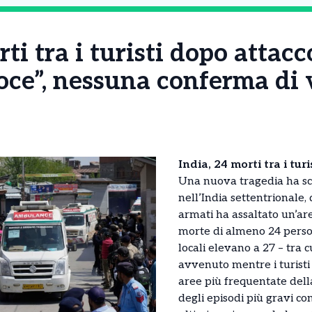
rti tra i turisti dopo attac
oce”, nessuna conferma di 
India, 24 morti tra i tu
Una nuova tragedia ha sc
nell’India settentrionale
armati ha assaltato un’ar
morte di almeno 24 person
locali elevano a 27 – tra cu
avvenuto mentre i turisti
aree più frequentate del
degli episodi più gravi cont