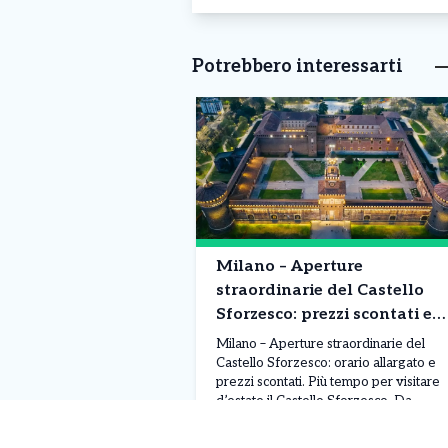
Potrebbero interessarti
Milano – Aperture
straordinarie del Castello
Sforzesco: prezzi scontati e
orario alargato. Ecco
Milano – Aperture straordinarie del
l’offerta speciale di Agosto
Castello Sforzesco: orario allargato e
prezzi scontati. Più tempo per visitare
d’estate il Castello Sforzesco. Da
sabato 1° agosto, e per tutto il mese, il
Castello Sforzesco resterà aperto ogni