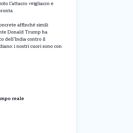
to l’attacco «vigliacco e
pronta
oncrete affinché simili
idente Donald Trump ha
co dell’India contro il
iano: i nostri cuori sono con
empo reale