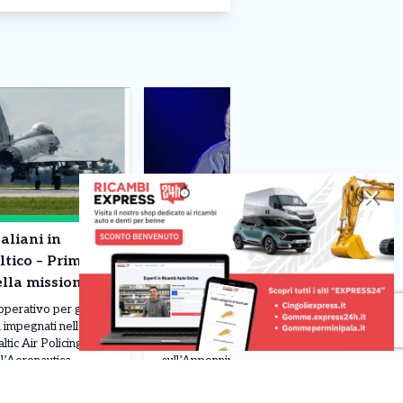
✕
aliani in
E’ morto Francesco Guccini –
ltico – Primo
Addio ad un pezzo di storia
ella missione
della musica
operativo per gli
Addio a Francesco Guccini. Il grande
i impegnati nella
cantautore è morto all’età di 86 anni
tic Air Policing. Due
nella sua casa di Pavana,
l’Aeronautica
sull’Appennino tosco-emiliano,
enti alla Task Force
circondato dall’affetto della moglie
 III”, sono decollati
Raffaella, della figlia Teresa e dei