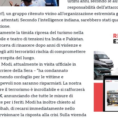
ultimi anni, secondo le aut
responsabilità dell’attacc
rf), un gruppo ritenuto vicino all’organizzazione estremista g
ttentati. Secondo l’intelligence indiana, sarebbero stati quat
zione.
camente la timida ripresa del turismo nella
le e teatro di tensioni tra India e Pakistan.
rcava di rinascere dopo anni di violenze e
egli atti terroristici rischia di compromettere
rcepita del luogo.
Modi, attualmente in visita ufficiale in
orriere della Sera – “ha condannato
mendo cordoglio per le vittime e
lpevoli non saranno risparmiati. La nostra
il terrorismo è incrollabile e si rafforzerà
u X, annunciando che tutte le misure di
e per i feriti. Modi ha inoltre chiesto al
 Shah, di recarsi immediatamente nello
sionare la risposta alla crisi. Sulla vicenda