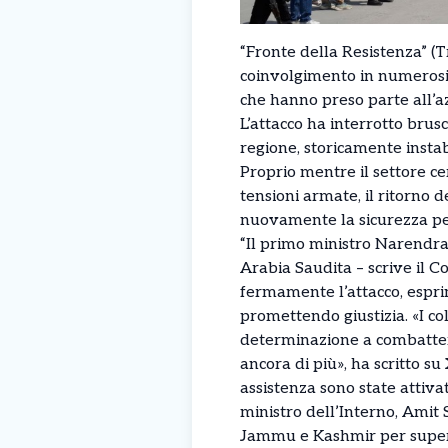
“Fronte della Resistenza” (T
coinvolgimento in numerosi a
che hanno preso parte all’a
L’attacco ha interrotto brus
regione, storicamente instabi
Proprio mentre il settore ce
tensioni armate, il ritorno d
nuovamente la sicurezza pe
“Il primo ministro Narendra 
Arabia Saudita – scrive il C
fermamente l’attacco, espri
promettendo giustizia. «I co
determinazione a combattere 
ancora di più», ha scritto s
assistenza sono state attivat
ministro dell’Interno, Amit
Jammu e Kashmir per supervi