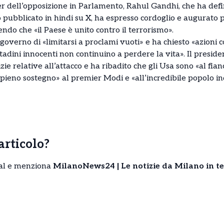
r dell’opposizione in Parlamento, Rahul Gandhi, che ha defini
o pubblicato in hindi su X, ha espresso cordoglio e augurato 
endo che «il Paese è unito contro il terrorismo».
 governo di «limitarsi a proclami vuoti» e ha chiesto «azioni c
ittadini innocenti non continuino a perdere la vita». Il pres
zie relative all’attacco e ha ribadito che gli Usa sono «al fian
pieno sostegno» al premier Modi e «all’incredibile popolo ind
’articolo?
cial e menziona
MilanoNews24 | Le notizie da Milano in t