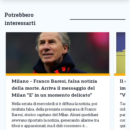
Potrebbero
interessarti
Milano – Franco Baresi, falsa notizia
Il d
della morte. Arriva il messaggio del
imba
Milan “E’ in un momento delicato”
“Vin
Nella serata di mercoledì si è diffusa la notizia, poi
Tadej 
risultata falsa, della presunta scomparsa di Franco
ciclis
Baresi, storico capitano del Milan. Alcuni quotidiani
parago
avevano riportato la notizia, generando allarme tra
conte
tifosi e appassionati, ma il club rossonero è
quinto