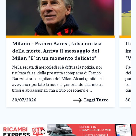
Milano – Franco Baresi, falsa notizia
Il d
della morte. Arriva il messaggio del
imba
Milan “E’ in un momento delicato”
“Vin
Nella serata di mercoledì si è diffusa la notizia, poi
Tadej 
risultata falsa, della presunta scomparsa di Franco
ciclis
Baresi, storico capitano del Milan. Alcuni quotidiani
parago
avevano riportato la notizia, generando allarme tra
conte
tifosi e appassionati, ma il club rossonero è
quinto
intervenuto rapidamente per chiarire la situazione
corso 
Leggi Tutto
30/07/2026
30/0
attraverso un comunicato pubblicato sui propri canali
dimos
ufficiali. Il Milan […]
contin