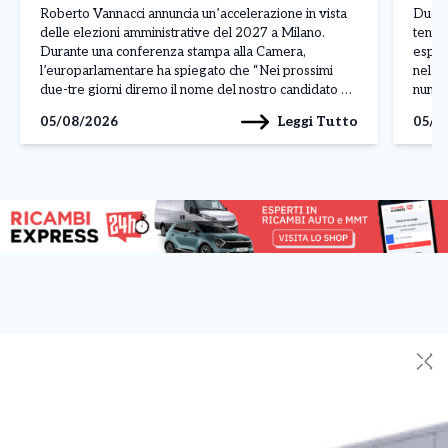
detto
Mont
Roberto Vannacci annuncia un’accelerazione in vista
Due gr
delle elezioni amministrative del 2027 a Milano.
tenta
Durante una conferenza stampa alla Camera,
esport
l’europarlamentare ha spiegato che “Nei prossimi
nel pa
due-tre giorni diremo il nome del nostro candidato al
numer
Comune di Milano. Poi ci saranno le suppletive in
qualif
Leggi Tutto
05/08/2026
05/0
Calabria e ci stiamo pensando”, confermando che
consi
Futuro Nazionale presenterà un proprio […]
livell
✕