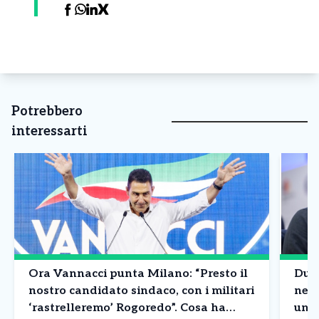
Potrebbero
interessarti
Ora Vannacci punta Milano: “Presto il
Due 
nostro candidato sindaco, con i militari
nell
‘rastrelleremo’ Rogoredo”. Cosa ha
un p