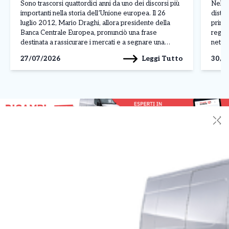
Madr
Sono trascorsi quattordici anni da uno dei discorsi più
Nel p
importanti nella storia dell’Unione europea. Il 26
distin
luglio 2012, Mario Draghi, allora presidente della
princ
Banca Centrale Europea, pronunciò una frase
regis
destinata a rassicurare i mercati e a segnare una
nettam
svolta nella crisi dell’euro: «Nell’ambito del nostro
ferma
Leggi Tutto
27/07/2026
30/0
mandato, la BCE è pronta a fare tutto il necessario […]
Franc
✕