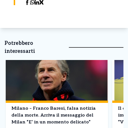
Potrebbero
interessarti
Milano – Franco Baresi, falsa notizia
Il d
della morte. Arriva il messaggio del
imba
Milan “E’ in un momento delicato”
“Vin