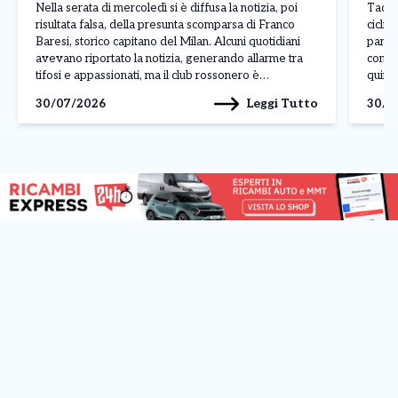
Nella serata di mercoledì si è diffusa la notizia, poi
Tadej 
risultata falsa, della presunta scomparsa di Franco
ciclis
Baresi, storico capitano del Milan. Alcuni quotidiani
parago
avevano riportato la notizia, generando allarme tra
conte
tifosi e appassionati, ma il club rossonero è
quinto
intervenuto rapidamente per chiarire la situazione
corso 
Leggi Tutto
30/07/2026
30/0
attraverso un comunicato pubblicato sui propri canali
dimos
ufficiali. Il Milan […]
contin