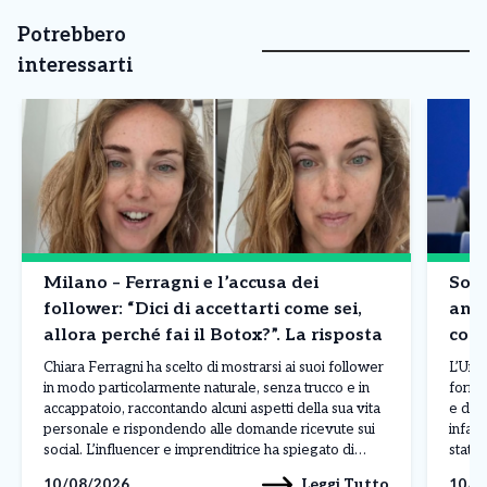
Potrebbero
interessarti
Milano – Ferragni e l’accusa dei
Sovr
follower: “Dici di accettarti come sei,
anco
allora perché fai il Botox?”. La risposta
cost
Chiara Ferragni ha scelto di mostrarsi ai suoi follower
L’Uni
in modo particolarmente naturale, senza trucco e in
fornit
accappatoio, raccontando alcuni aspetti della sua vita
e dei 
personale e rispondendo alle domande ricevute sui
infat
social. L’influencer e imprenditrice ha spiegato di
statun
stare vivendo una fase nuova dopo le vicende legate
europ
Leggi Tutto
10/08/2026
10/0