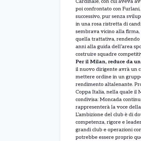
Cardinale, con cui aveva avu
poi confrontato con Furlani,
successivo, pur senza svilupp
in una rosa ristretta di cand
sembrava vicino alla firma,
quella trattativa, rendendo 
anni alla guida dell’area sp
costruire squadre competiti
Per il Milan, reduce da un
il nuovo dirigente avrà un 
mettere ordine in un grupp
rendimento altalenante. Prop
Coppa Italia, nella quale il
condivisa: Moncada continuer
rappresenterà la voce della 
L’ambizione del club è di do
competenza, rigore e leader
grandi club e operazioni com
potrebbe essere proprio quel