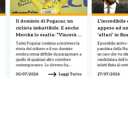
Il dominio di Pogacar, un
L’incredibile 
ciclista imbattibile. E anche
appeso ad un 
Merckx lo esalta: “Vincerà 8
‘affari’ in Ru
Tour de France”
Maldini pens
Tadej Pogačar continua a riscrivere la
Il possibile arrivo
storia del ciclismo e il suo dominio
panchina della Na
sembra ormai difficile da paragonare a
un caso che va oltr
quello di qualsiasi altro corridore
candidatura dell’
contemporaneo. Lo sloveno ha
infatti finita al c
conquistato il suo quinto Tour de
per i suoi rapport
Leggi Tutto
30/07/2026
27/07/2026
France, il terzo consecutivo, e nel
Fonbet, società d
corso della stagione ha già ottenuto 19
mettendo in discus
successi, dimostrando una superiorità
Figc e creando tens
evidente per qualità, continuità […]
federali. Se […]