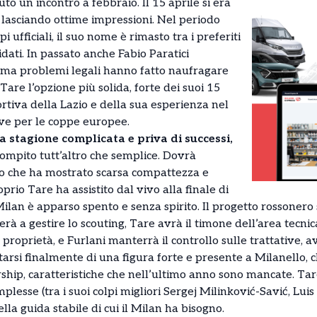
to un incontro a febbraio. Il 15 aprile si era
 lasciando ottime impressioni. Nel periodo
i ufficiali, il suo nome è rimasto tra i preferiti
idati. In passato anche Fabio Paratici
 ma problemi legali hanno fatto naufragare
Tare l’opzione più solida, forte dei suoi 15
ortiva della Lazio e della sua esperienza nel
ve per le coppe europee.
a stagione complicata e priva di successi,
compito tutt’altro che semplice. Dovrà
o che ha mostrato scarsa compattezza e
rio Tare ha assistito dal vivo alla finale di
 Milan è apparso spento e senza spirito. Il progetto rossonero
à a gestire lo scouting, Tare avrà il timone dell’area tecni
proprietà, e Furlani manterrà il controllo sulle trattative, a
tarsi finalmente di una figura forte e presente a Milanello,
ship, caratteristiche che nell’ultimo anno sono mancate. Tar
plesse (tra i suoi colpi migliori Sergej Milinković-Savić, Luis
la guida stabile di cui il Milan ha bisogno.