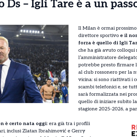
 Ds – Igli Tare è a un passo
Il Milan è ormai prossimo
direttore sportivo
e il n
forza è quello di Igli Tar
che ha già avuto colloqui 
l’amministratore delegato
potrebbe presto firmare 
al club rossonero per la n
vicina: si sono riattivati i 
scambi telefonici e, se tutt
sarà formalizzata nei pross
quello di iniziare subito l
stagione 2025-2026, a part
n è certo nata oggi:
era già tra i profili
ari, inclusi Zlatan Ibrahimović e Gerry