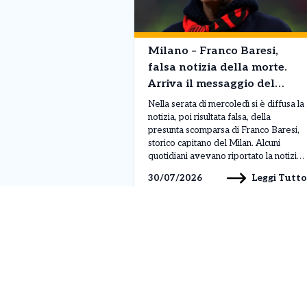
Milano – Franco Baresi,
falsa notizia della morte.
Arriva il messaggio del
Milan “E’ in un momento
Nella serata di mercoledì si è diffusa la
delicato”
notizia, poi risultata falsa, della
presunta scomparsa di Franco Baresi,
storico capitano del Milan. Alcuni
quotidiani avevano riportato la notizia,
generando allarme tra tifosi e
Leggi Tutto
30/07/2026
appassionati, ma il club rossonero è
intervenuto rapidamente per chiarire
la situazione attraverso un comunicato
pubblicato sui propri canali ufficiali. Il
Milan […]