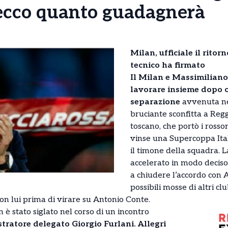
 ecco quanto guadagnerà
Milan, ufficiale il ritorn
tecnico ha firmato
Il Milan e Massimiliano
lavorare insieme dopo o
separazione
avvenuta ne
bruciante sconfitta a Regg
toscano, che portò i rosso
vinse una Supercoppa Ital
il timone della squadra. La
accelerato in modo deciso
a chiudere l’accordo con A
possibili mosse di altri cl
on lui prima di virare su Antonio Conte.
 è stato siglato nel corso di un incontro
tratore delegato Giorgio Furlani. Allegri