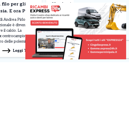
filo per gli
Ungheria. Podio Antonelli,
✕
ssia. E ora Paolo
male le Ferrari. La gara
a all’addio
 di Andrea Pirlo sulla
Lando Norris conquista il Gran Premio
zionale è diventato
d’Ungheria, undicesima prova del
e il calcio. La
Mondiale di Formula 1, regalando alla
ex centrocampista è
McLaren il primo successo stagionale.
entro delle polemiche
Il campione del mondo in carica si
i professionali con
impone sul circuito dell’Hungaroring
Leggi Tutto
Leggi Tutto
26/07/2026
i scommesse russa,
davanti a Max Verstappen con la Red
sione la scelta della
Bull e all’italiano Kimi Antonelli, che
ioni ai vertici
porta la Mercedes sul podio grazie a
una gara gestita […]