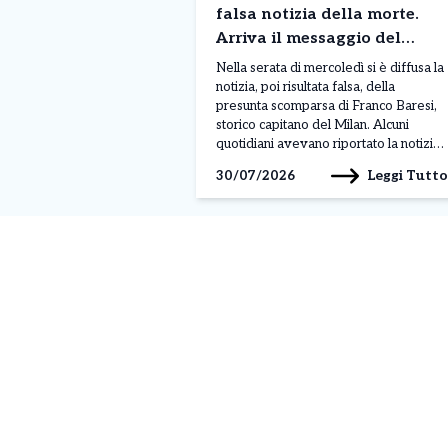
falsa notizia della morte.
Arriva il messaggio del
Milan “E’ in un momento
Nella serata di mercoledì si è diffusa la
delicato”
notizia, poi risultata falsa, della
presunta scomparsa di Franco Baresi,
storico capitano del Milan. Alcuni
quotidiani avevano riportato la notizia,
generando allarme tra tifosi e
Leggi Tutto
30/07/2026
appassionati, ma il club rossonero è
intervenuto rapidamente per chiarire
la situazione attraverso un comunicato
pubblicato sui propri canali ufficiali. Il
Milan […]