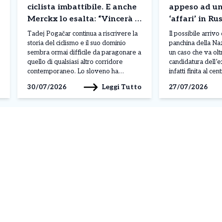
ciclista imbattibile. E anche
appeso ad un 
Merckx lo esalta: “Vincerà 8
‘affari’ in Ru
Tour de France”
Maldini pens
Tadej Pogačar continua a riscrivere la
Il possibile arrivo
storia del ciclismo e il suo dominio
panchina della Na
sembra ormai difficile da paragonare a
un caso che va oltr
quello di qualsiasi altro corridore
candidatura dell’
contemporaneo. Lo sloveno ha
infatti finita al c
conquistato il suo quinto Tour de
per i suoi rapport
Leggi Tutto
30/07/2026
27/07/2026
France, il terzo consecutivo, e nel
Fonbet, società d
corso della stagione ha già ottenuto 19
mettendo in discus
successi, dimostrando una superiorità
Figc e creando tens
evidente per qualità, continuità […]
federali. Se […]