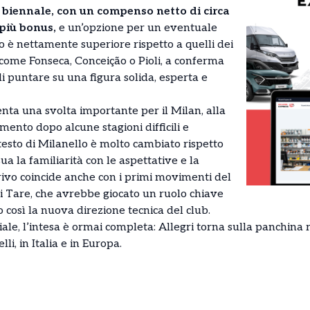
 biennale, con un compenso netto di circa
 più bonus,
e un’opzione per un eventuale
o è nettamente superiore rispetto a quelli dei
 come Fonseca, Conceição o Pioli, a conferma
di puntare su una figura solida, esperta e
senta una svolta importante per il Milan, alla
rimento dopo alcune stagioni difficili e
testo di Milanello è molto cambiato rispetto
sua la familiarità con le aspettative e la
rrivo coincide anche con i primi movimenti del
li Tare, che avrebbe giocato un ruolo chiave
 così la nuova direzione tecnica del club.
iale, l’intesa è ormai completa: Allegri torna sulla panchina 
elli, in Italia e in Europa.