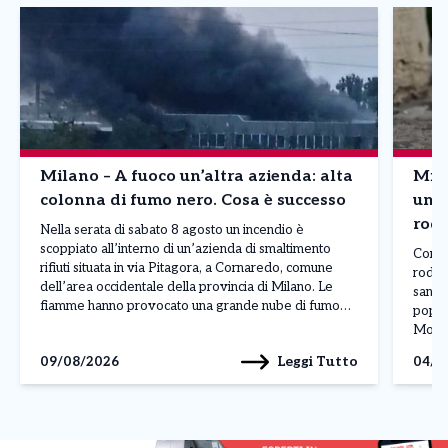
Milano – A fuoco un’altra azienda: alta
Mila
colonna di fumo nero. Cosa è successo
un q
rodi
Nella serata di sabato 8 agosto un incendio è
scoppiato all’interno di un’azienda di smaltimento
Contin
rifiuti situata in via Pitagora, a Cornaredo, comune
rodit
dell’area occidentale della provincia di Milano. Le
sanita
fiamme hanno provocato una grande nube di fumo
popola
nero, ben visibile anche a diversi chilometri di
Molise
distanza, attirando l’attenzione dei residenti della
nelle
Leggi Tutto
09/08/2026
04/0
zona. L’allarme ha […]
aggiun
perfin