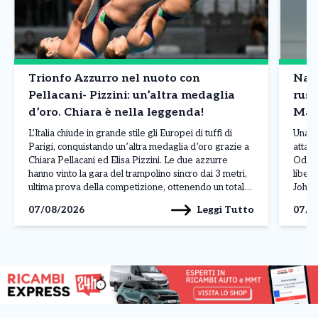
Trionfo Azzurro nel nuoto con
Nave
Pellacani- Pizzini: un’altra medaglia
russ
d’oro. Chiara è nella leggenda!
Mar
L’Italia chiude in grande stile gli Europei di tuffi di
Una n
Parigi, conquistando un’altra medaglia d’oro grazie a
attacc
Chiara Pellacani ed Elisa Pizzini. Le due azzurre
Odess
hanno vinto la gara del trampolino sincro dai 3 metri,
liber
ultima prova della competizione, ottenendo un totale
Johan
di 308,07 punti. Alle loro spalle si sono piazzate le
L’att
Leggi Tutto
07/08/2026
07/0
ucraine Ksenila Bochek […]
manda