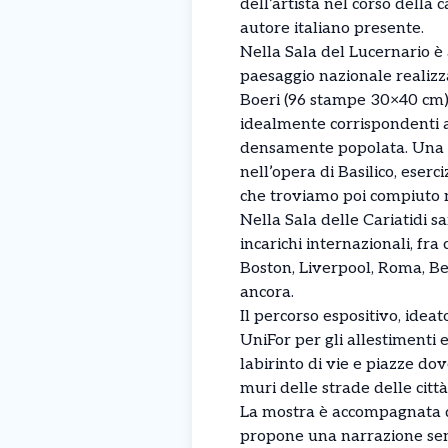
dell’artista nel corso della c
autore italiano presente.
Nella Sala del Lucernario è 
paesaggio nazionale realizza
Boeri (96 stampe 30×40 cm). L
idealmente corrispondenti 
densamente popolata. Una s
nell’opera di Basilico, ese
che troviamo poi compiuto n
Nella Sala delle Cariatidi sa
incarichi internazionali, fra
Boston, Liverpool, Roma, B
ancora.
Il percorso espositivo, idea
UniFor per gli allestimenti 
labirinto di vie e piazze dov
muri delle strade delle città
La mostra è accompagnata d
propone una narrazione sentim