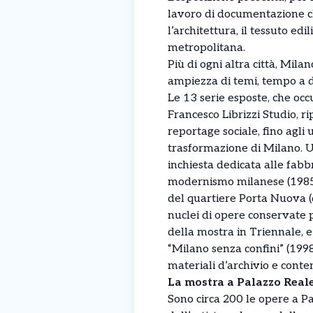
lavoro di documentazione che
l’architettura, il tessuto ed
metropolitana.
Più di ogni altra città, Mila
ampiezza di temi, tempo a d
Le 13 serie esposte, che occ
Francesco Librizzi Studio, r
reportage sociale, fino agli 
trasformazione di Milano. Un
inchiesta dedicata alle fabbr
modernismo milanese (1985), 
del quartiere Porta Nuova (d
nuclei di opere conservate p
della mostra in Triennale, 
“Milano senza confini” (199
materiali d’archivio e conten
La mostra a Palazzo Real
Sono circa 200 le opere a Pa