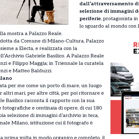
dall’attraversamento d
selezione di immagini de
periferie
, protagonista in
lo sguardo al mondo con 
nella mostra a Palazzo Reale.
dotta da Comune di Milano-Cultura, Palazzo
ieme a Electa, e realizzata con la
ell’Archivio Gabriele Basilico. A Palazzo Reale
zi e Filippo Maggia; in Triennale la curatela
nzi e Matteo Balduzzi.
ilano
tata per me come un porto di mare, un luogo
 altri mari, per altre città, per poi ritornare e
ele Basilico racconta il rapporto con la sua
e fotografiche e centinaia di opere, di cui 180
ia selezione di immagini d’archivio in teca,
ale Milano, istituzione cui il fotografo è
la prima volta in modo organico e completo, il