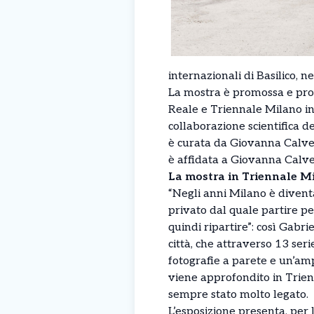
internazionali di Basilico, 
La mostra è promossa e pro
Reale e Triennale Milano ins
collaborazione scientifica d
è curata da Giovanna Calven
è affidata a Giovanna Calve
La mostra in Triennale M
“Negli anni Milano è diven
privato dal quale partire per
quindi ripartire”: così Gabri
città, che attraverso 13 seri
fotografie a parete e un’amp
viene approfondito in Trienn
sempre stato molto legato.
L’esposizione presenta, per 