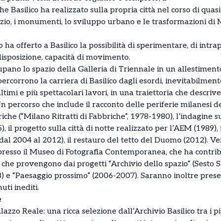
 Basilico ha realizzato sulla propria città nel corso di quas
ilizio, i monumenti, lo sviluppo urbano e le trasformazioni di
no ha offerto a Basilico la possibilità di sperimentare, di int
isposizione, capacità di movimento.
upano lo spazio della Galleria di Triennale in un allestiment
ipercorrono la carriera di Basilico dagli esordi, inevitabilmen
ultimi e più spettacolari lavori, in una traiettoria che descri
 percorso che include il racconto delle periferie milanesi de
iche (“Milano Ritratti di Fabbriche”, 1978-1980), l’indagine s
il progetto sulla città di notte realizzato per l’AEM (1989), 
al 2004 al 2012), il restauro del tetto del Duomo (2012). Ve
resso il Museo di Fotografia Contemporanea, che ha contribui
e che provengono dai progetti “Archivio dello spazio” (Sesto 
8) e “Paesaggio prossimo” (2006-2007). Saranno inoltre pres
uti inediti.
e
lazzo Reale: una ricca selezione dall’Archivio Basilico tra i p