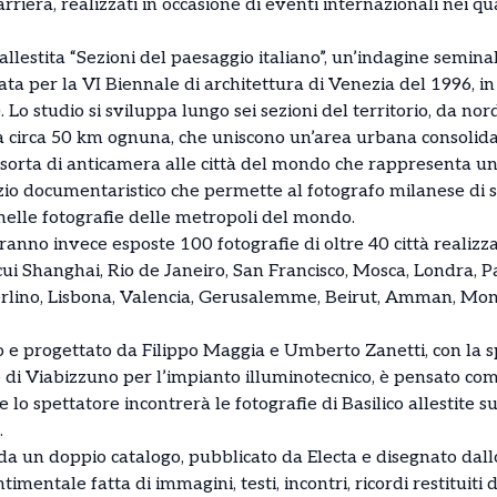
arriera, realizzati in occasione di eventi internazionali nei qu
allestita “Sezioni del paesaggio italiano”, un’indagine semin
ta per la VI Biennale di architettura di Venezia del 1996, i
o studio si sviluppa lungo sei sezioni del territorio, da nord 
a circa 50 km ognuna, che uniscono un’area urbana consoli
orta di anticamera alle città del mondo che rappresenta u
rcizio documentaristico che permette al fotografo milanese di
elle fotografie delle metropoli del mondo.
ranno invece esposte 100 fotografie di oltre 40 città realizza
 cui Shanghai, Rio de Janeiro, San Francisco, Mosca, Londra, Pa
erlino, Lisbona, Valencia, Gerusalemme, Beirut, Amman, Mon
to e progettato da Filippo Maggia e Umberto Zanetti, con la 
e di Viabizzuno per l’impianto illuminotecnico, è pensato co
e lo spettatore incontrerà le fotografie di Basilico allestite 
.
a un doppio catalogo, pubblicato da Electa e disegnato dal
entale fatta di immagini, testi, incontri, ricordi restituiti 