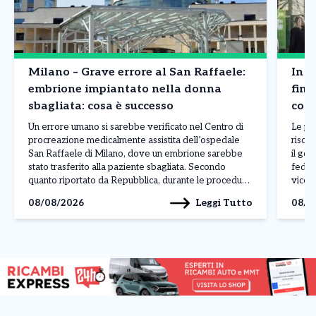
Milano – Grave errore al San Raffaele:
In R
embrione impiantato nella donna
fina
sbagliata: cosa è successo
cont
Un errore umano si sarebbe verificato nel Centro di
Le pr
procreazione medicalmente assistita dell’ospedale
risors
San Raffaele di Milano, dove un embrione sarebbe
il gov
stato trasferito alla paziente sbagliata. Secondo
feder
quanto riportato da Repubblica, durante le procedure
vicep
sarebbe avvenuto uno scambio di provette. L’errore
che ha
Leggi Tutto
08/08/2026
08/0
sarebbe nato da una lettura non corretta dell’ordine
liquid
delle pazienti presente nel sistema operativo, […]
capac