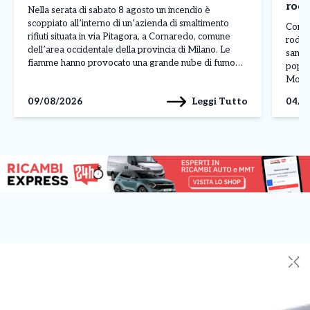
rodi
Nella serata di sabato 8 agosto un incendio è
scoppiato all’interno di un’azienda di smaltimento
Contin
rifiuti situata in via Pitagora, a Cornaredo, comune
rodit
dell’area occidentale della provincia di Milano. Le
sanita
fiamme hanno provocato una grande nube di fumo
popola
nero, ben visibile anche a diversi chilometri di
Molise
distanza, attirando l’attenzione dei residenti della
nelle
Leggi Tutto
09/08/2026
04/0
zona. L’allarme ha […]
aggiun
perfin
✕