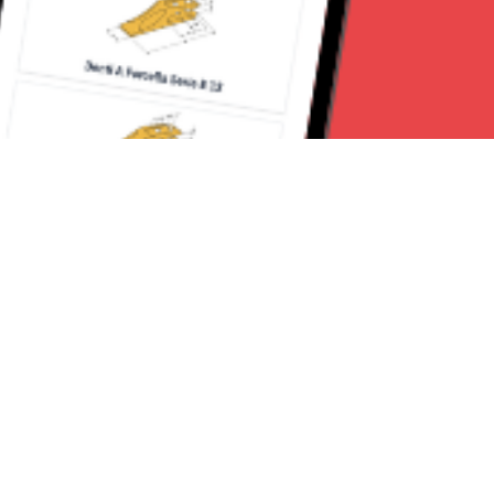
Seguici su:
Milano News 24
Lavora con noi