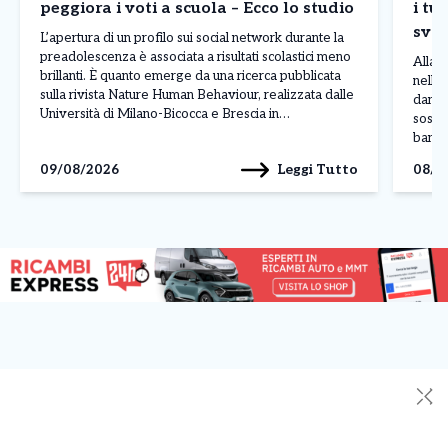
peggiora i voti a scuola – Ecco lo studio
i tur
sval
L’apertura di un profilo sui social network durante la
bor
preadolescenza è associata a risultati scolastici meno
Allarm
brillanti. È quanto emerge da una ricerca pubblicata
nelle 
sulla rivista Nature Human Behaviour, realizzata dalle
danni 
Università di Milano-Bicocca e Brescia in
sospet
collaborazione con il Centro Studi Socialis e
banda 
l’associazione Sloworking. Lo studio ha coinvolto
luglio
Leggi Tutto
09/08/2026
08/0
5.227 studenti italiani, analizzando il […]
della 
✕