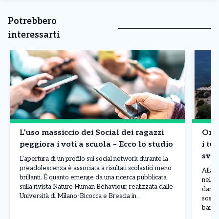
Potrebbero
interessarti
L’uso massiccio dei Social dei ragazzi
Onda
peggiora i voti a scuola – Ecco lo studio
i tur
sval
L’apertura di un profilo sui social network durante la
bor
preadolescenza è associata a risultati scolastici meno
Allarm
brillanti. È quanto emerge da una ricerca pubblicata
nelle 
sulla rivista Nature Human Behaviour, realizzata dalle
danni 
Università di Milano-Bicocca e Brescia in
sospet
collaborazione con il Centro Studi Socialis e
banda 
l’associazione Sloworking. Lo studio ha coinvolto
luglio