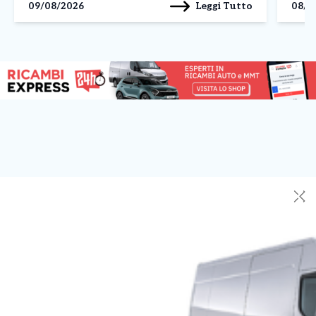
Leggi Tutto
09/08/2026
08/0
5.227 studenti italiani, analizzando il […]
della 
✕